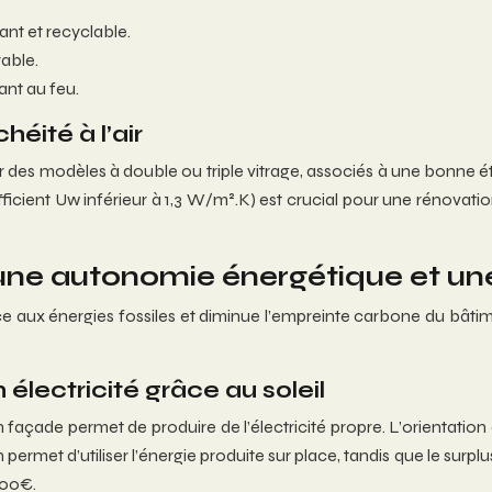
nt et recyclable.
rable.
ant au feu.
héité à l’air
des modèles à double ou triple vitrage, associés à une bonne éta
icient Uw inférieur à 1,3 W/m².K) est crucial pour une rénovati
 une autonomie énergétique et un
e aux énergies fossiles et diminue l’empreinte carbone du bâtime
 électricité grâce au soleil
n façade permet de produire de l’électricité propre. L’orientation
met d’utiliser l’énergie produite sur place, tandis que le surplu
000€.