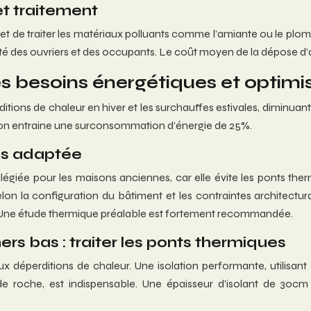
et traitement
 et de traiter les matériaux polluants comme l’amiante ou le plom
curité des ouvriers et des occupants. Le coût moyen de la dépose
es besoins énergétiques et optimis
rditions de chaleur en hiver et les surchauffes estivales, diminua
on entraine une surconsommation d’énergie de 25%.
plus adaptée
ilégiée pour les maisons anciennes, car elle évite les ponts ther
selon la configuration du bâtiment et les contraintes architect
n. Une étude thermique préalable est fortement recommandée.
rs bas : traiter les ponts thermiques
 déperditions de chaleur. Une isolation performante, utilisant
e de roche, est indispensable. Une épaisseur d’isolant de 