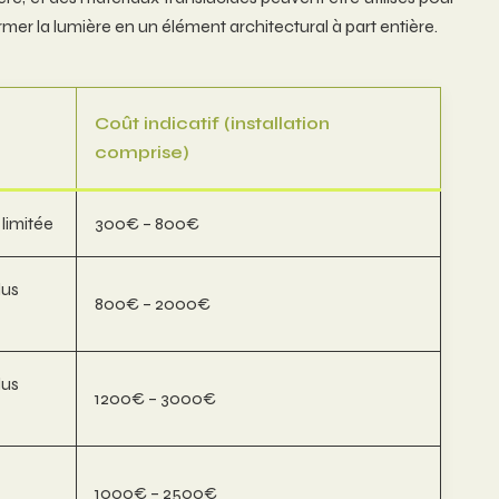
rmer la lumière en un élément architectural à part entière.
Coût indicatif (installation
comprise)
 limitée
300€ – 800€
lus
800€ – 2000€
lus
1200€ – 3000€
1000€ – 2500€