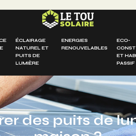
CE
ÉCLAIRAGE
ENERGIES
ECO-
E
NATUREL ET
RENOUVELABLES
CONST
PUITS DE
ET HAB
LUMIÈRE
PASSIF
r des puits de lu