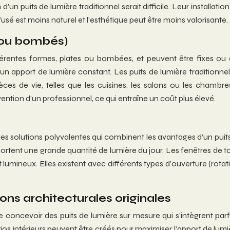
ion d’un puits de lumière traditionnel serait difficile. Leur instal
ffusé est moins naturel et l’esthétique peut être moins valorisante.
s ou bombés)
fférentes formes, plates ou bombées, et peuvent être fixes ou
t un apport de lumière constant. Les puits de lumière traditionne
pièces de vie, telles que les cuisines, les salons ou les chamb
vention d’un professionnel, ce qui entraîne un coût plus élevé.
 solutions polyvalentes qui combinent les avantages d’un puits de
 apportent une grande quantité de lumière du jour. Les fenêtres 
 lumineux. Elles existent avec différents types d’ouverture (rota
ions architecturales originales
 de concevoir des puits de lumière sur mesure qui s’intègrent par
ios intérieurs peuvent être créés pour maximiser l’apport de lumiè