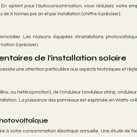
e. En optant pour l’autoconsommation, vous réduisez votre empr
 de X tonnes par an et par installation (chiffre à préciser).
 immobilier. Les maisons équipées d’installations photovoltaïq
mation à préciser).
taires de l’installation solaire
essite une attention particulière aux aspects techniques et régl
lins, ou hétérojonction), de l’onduleur (onduleur string, onduleu
tre installation. La puissance des panneaux est exprimée en Watt
photovoltaïque
e à votre consommation électrique annuelle. Une étude de faisabi