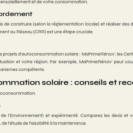
e l’ensoleillement et de votre consommation.
cordement
is de construire (selon la réglementation locale) et réaliser des 
nt au Réseau (CRR) est une étape cruciale.
les projets d’autoconsommation solaire : MaPrimeRénov’, les Certif
situation et votre région. Par exemple, MaPrimeRénov’ peut couv
organismes compétents.
sommation solaire : conseils et 
’autoconsommation.
é
 de l’Environnement) et expérimenté. Comparez les devis et vé
de l’étude de faisabilité à la maintenance.