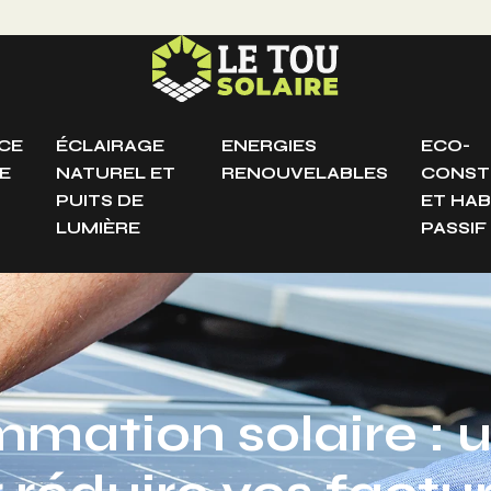
CE
ÉCLAIRAGE
ENERGIES
ECO-
E
NATUREL ET
RENOUVELABLES
CONST
PUITS DE
ET HAB
LUMIÈRE
PASSIF
ation solaire : u