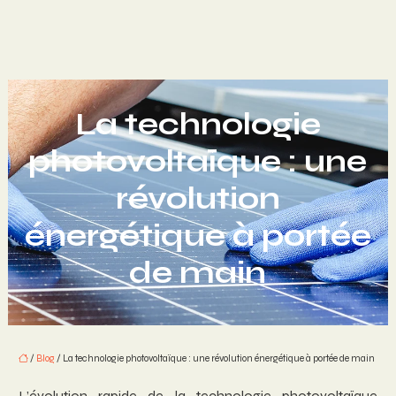
La technologie
photovoltaïque : une
révolution
énergétique à portée
de main
/
Blog
/ La technologie photovoltaïque : une révolution énergétique à portée de main
L’évolution rapide de la technologie photovoltaïque